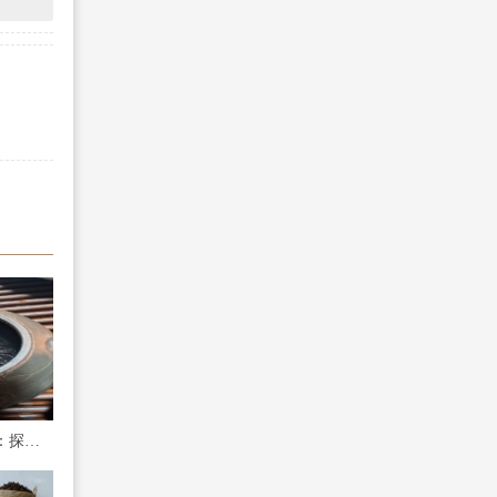
广西梧州苍梧县六堡镇：探源千年名茶，品味正宗六堡茶的原乡魅力