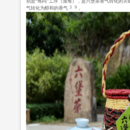
别是“堆闷”工序（渥堆），是六堡茶香气转化的
3
9
气转化为醇和的香气
。