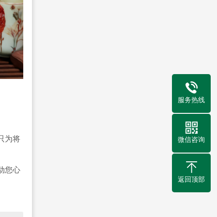
服务热线
只为将
微信咨询
动您心
返回顶部
。