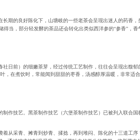
在长期的良好陈化下，山塘岐的一些老茶会呈现出迷人的药香，
储得当，部分轻发酵的茶品还会转化出类似西洋参的“参香”，香
春社日前）的细嫩茶芽，经过传统工艺制作，往往会呈现出馥郁
的茶叶，在煮饮时，常能闻到甜甜的枣香，汤感醇厚温暖，非常适
的制作技艺。黑茶制作技艺（六堡茶制作技艺）已被列入联合国
袭着从采青、摊青到炒青、揉捻，再到堆闷、陈化的十三道工序