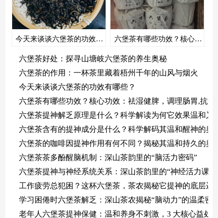
今天来谈谈六堡茶的功效有哪些？
六堡茶有哪些功效？核心功效：祛湿健脾，调理肠胃,抗氧化与增强免疫力
六堡茶好处：探寻山塘岐六堡茶的养生奥秘
六堡茶的作用：一杯茶里藏着梧州千年的山风与烟火
今天来谈谈六堡茶的功效有哪些？
六堡茶有哪些功效？核心功效：祛湿健脾，调理肠胃,抗氧
六堡茶提神解乏原理是什么？科学解读为何它效果温和又
六堡茶含有的提神成分是什么？科学解码其温和醒神的奥
六堡茶的咖啡因提神作用有何不同？揭秘其温和持久的奥
六堡茶茶多酚醒脑机制：深山茶韵里的“脑活力密码”
六堡茶提神与神经系统关系：深山茶韵里的“神经活力课”
工作疲劳总犯困？这杯六堡茶，茶农揭秘它提神的底层逻
学习困倦时六堡茶解乏：深山茶农揭秘“脑动力”的温柔密
老年人六堡茶提神保健：温和养身不刺激，3 大核心益处 +