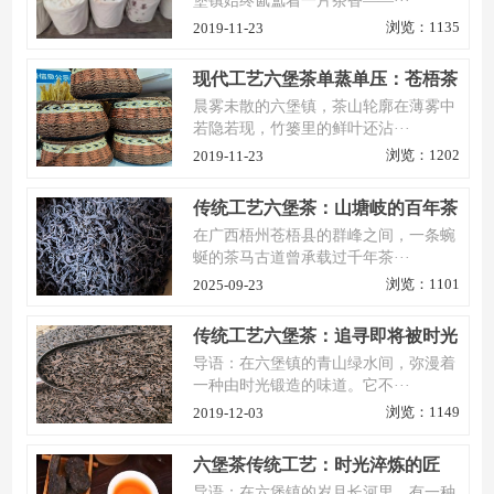
堡镇始终氤氲着一片茶香——···
浏览：1135
2019-11-23
现代工艺六堡茶单蒸单压：苍梧茶
人守正创新的“鲜爽密码”
晨雾未散的六堡镇，茶山轮廓在薄雾中
若隐若现，竹篓里的鲜叶还沾···
浏览：1202
2019-11-23
传统工艺六堡茶：山塘岐的百年茶
魂，藏在每一片茶叶里的“古法密
在广西梧州苍梧县的群峰之间，一条蜿
码”
蜒的茶马古道曾承载过千年茶···
浏览：1101
2025-09-23
传统工艺六堡茶：追寻即将被时光
封存的“古早味”
导语：在六堡镇的青山绿水间，弥漫着
一种由时光锻造的味道。它不···
浏览：1149
2019-12-03
六堡茶传统工艺：时光淬炼的匠
心，一杯活着的茶史
导语：在六堡镇的岁月长河里，有一种