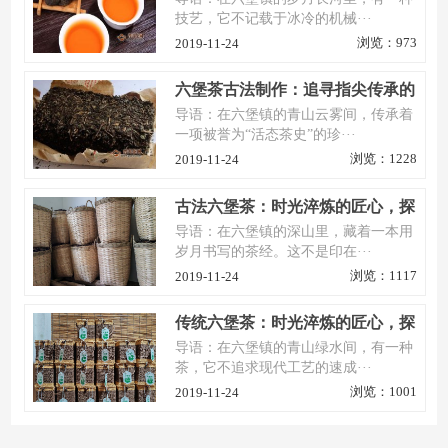
技艺，它不记载于冰冷的机械···
浏览：973
2019-11-24
六堡茶古法制作：追寻指尖传承的
活态茶史
导语：在六堡镇的青山云雾间，传承着
一项被誉为“活态茶史”的珍···
浏览：1228
2019-11-24
古法六堡茶：时光淬炼的匠心，探
寻即将失传的茶中活化石
导语：在六堡镇的深山里，藏着一本用
岁月书写的茶经。这不是印在···
浏览：1117
2019-11-24
传统六堡茶：时光淬炼的匠心，探
寻千年茶香的本真之味
导语：在六堡镇的青山绿水间，有一种
茶，它不追求现代工艺的速成···
浏览：1001
2019-11-24