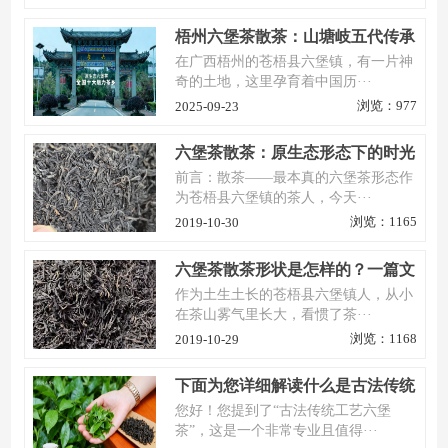
梧州六堡茶散茶：山塘岐五代传承
的自然馈赠
在广西梧州的苍梧县六堡镇，有一片神
奇的土地，这里孕育着中国历···
浏览：977
2025-09-23
六堡茶散茶：原生态形态下的时光
滋味
前言：散茶——最本真的六堡茶形态作
为苍梧县六堡镇的茶人，今天···
浏览：1165
2019-10-30
六堡茶散茶形状是怎样的？一篇文
章说透散茶的“外相”与品质密码
作为土生土长的苍梧县六堡镇人，从小
在茶山雾气里长大，看惯了茶···
浏览：1168
2019-10-29
下面为您详细解读什么是古法传统
工艺六堡茶
您好！您提到了“古法传统工艺六堡
茶”，这是一个非常专业且值得···