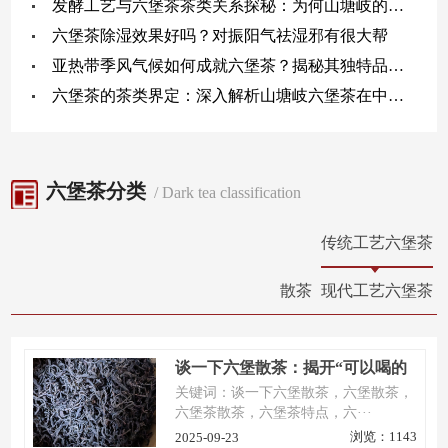
发酵工艺与六堡茶茶类关系探秘：为何山塘岐的窖藏陈化是品质关键？
六堡茶除湿效果好吗？对振阳气祛湿邪有很大帮
亚热带季风气候如何成就六堡茶？揭秘其独特品质的天然密码
六堡茶的茶类界定：深入解析山塘岐六堡茶在中国茶谱系的正宗地位
六堡茶分类
/ Dark tea classification
传统工艺六堡茶
散茶
现代工艺六堡茶
谈一下六堡散茶：揭开“可以喝的
古董”随性之美与收藏之道
关键词：谈一下六堡散茶，六堡散茶，
六堡茶散茶，六堡茶特点，六···
浏览：1143
2025-09-23