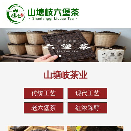
山塘岐茶业
传统工艺
现代工艺
老六堡茶
红浓陈醇