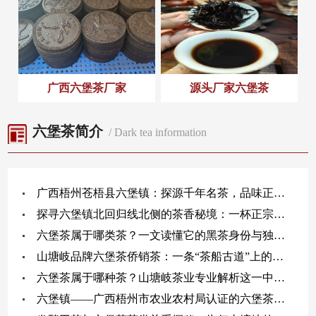
广西六堡茶厂家
源头厂家六堡茶
六堡茶简介
/ Dark tea information
广西梧州苍梧县六堡镇：探源千年名茶，品味正宗六堡茶的原乡魅力
探寻六堡镇北回归线北侧的茶香秘境：一杯正宗六堡茶的诞生
六堡茶属于哪类茶？一文读懂它的黑茶身份与独特价值
山塘岐品牌六堡茶侨销茶：一条“茶船古道”上的南洋乡愁味
六堡茶属于哪种茶？山塘岐茶业专业解析这一中国黑茶珍品的独特魅力
六堡镇——广西梧州市农业农村局认证的六堡茶原产地，为何山塘岐能成为其品质典范？