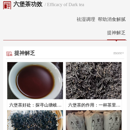
六堡茶功效
/ Efficacy of Dark tea
祛湿调理
帮助消食解腻
提神解乏
提神解乏
more+
六堡茶好处：探寻山塘岐六堡茶的养生奥秘
六堡茶的作用：一杯茶里藏着梧州千年的山风与烟火