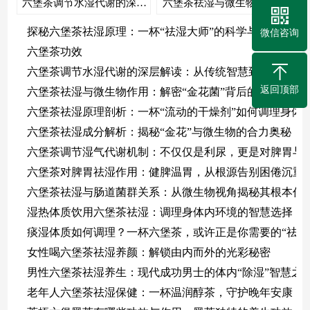
六堡茶调节水湿代谢的深层解读：从传统智慧到现代科学验证
六堡茶祛湿与微生物作用：解密“金花菌”背后的健康密码
探秘六堡茶祛湿原理：一杯“祛湿大师”的科学与智慧
微信咨询
六堡茶功效
六堡茶调节水湿代谢的深层解读：从传统智慧到现代科学
返回顶部
六堡茶祛湿与微生物作用：解密“金花菌”背后的健康密码
六堡茶祛湿原理剖析：一杯“流动的干燥剂”如何调理身体
六堡茶祛湿成分解析：揭秘“金花”与微生物的合力奥秘
六堡茶调节湿气代谢机制：不仅仅是利尿，更是对脾胃与
六堡茶对脾胃祛湿作用：健脾温胃，从根源告别困倦沉重
六堡茶祛湿与肠道菌群关系：从微生物视角揭秘其根本作
湿热体质饮用六堡茶祛湿：调理身体内环境的智慧选择
痰湿体质如何调理？一杯六堡茶，或许正是你需要的“祛湿
女性喝六堡茶祛湿养颜：解锁由内而外的光彩秘密
男性六堡茶祛湿养生：现代成功男士的体内“除湿”智慧之
老年人六堡茶祛湿保健：一杯温润醇茶，守护晚年安康