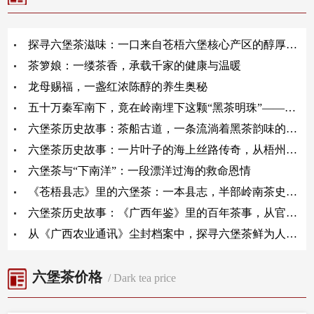
探寻六堡茶滋味：一口来自苍梧六堡核心产区的醇厚时光
茶箩娘：一缕茶香，承载千家的健康与温暖
龙母赐福，一盏红浓陈醇的养生奥秘
五十万秦军南下，竟在岭南埋下这颗“黑茶明珠”——六堡茶的千年传奇与当代魅力
六堡茶历史故事：茶船古道，一条流淌着黑茶韵味的传奇之路
六堡茶历史故事：一片叶子的海上丝路传奇，从梧州港到世界茶席
六堡茶与“下南洋”：一段漂洋过海的救命恩情
《苍梧县志》里的六堡茶：一本县志，半部岭南茶史的活态传承
六堡茶历史故事：《广西年鉴》里的百年茶事，从官方档案解码岭南茶魂
从《广西农业通讯》尘封档案中，探寻六堡茶鲜为人知的历史故事
六堡茶价格
/ Dark tea price