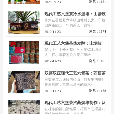
浏览：1131
2025-09-23
现代工艺六堡茶冷水渥堆：山塘岐
的“控温秘钥”，解锁六堡茶的纯净
作为在苍梧县六堡镇山塘村长大、守着
陈香
自家茶园二十年的茶人，我常···
浏览：1174
2019-11-23
现代工艺六堡茶热发酵：山塘岐
的“火候哲学”，让老茶焕发新活力
我是土生土长的苍梧县六堡镇山塘村
人，打小跟着阿公在茶厂里转—···
浏览：1181
2019-11-23
双蒸双压现代工艺六堡茶：苍梧茶
人用“两次智慧”解码红浓陈醇新境
晨雾漫过六堡镇的茶山，竹篓里的鲜叶
界
裹着晨露，散发出清冽的草木···
浏览：1158
2019-11-23
现代工艺六堡茶汽蒸焗堆制作：从
非遗传承到匠心升级的苍梧茶事
在桂东的群山褶皱里，梧州市苍梧县六