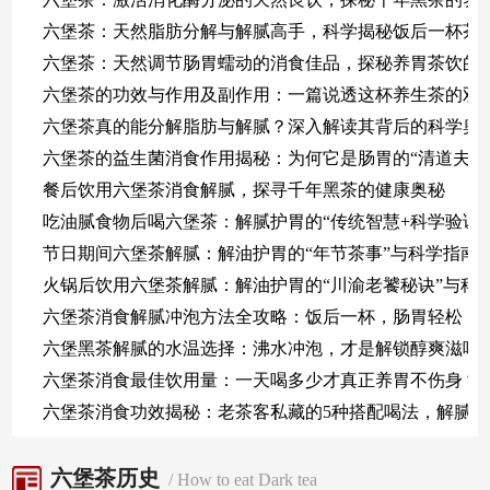
六堡茶：天然脂肪分解与解腻高手，科学揭秘饭后一杯茶
六堡茶：天然调节肠胃蠕动的消食佳品，探秘养胃茶饮的
六堡茶的功效与作用及副作用：一篇说透这杯养生茶的双
六堡茶真的能分解脂肪与解腻？深入解读其背后的科学奥
六堡茶的益生菌消食作用揭秘：为何它是肠胃的“清道夫”
餐后饮用六堡茶消食解腻，探寻千年黑茶的健康奥秘
吃油腻食物后喝六堡茶：解腻护胃的“传统智慧+科学验证”
节日期间六堡茶解腻：解油护胃的“年节茶事”与科学指南
火锅后饮用六堡茶解腻：解油护胃的“川渝老饕秘诀”与科
六堡茶消食解腻冲泡方法全攻略：饭后一杯，肠胃轻松
六堡黑茶解腻的水温选择：沸水冲泡，才是解锁醇爽滋味
六堡茶消食最佳饮用量：一天喝多少才真正养胃不伤身？
六堡茶消食功效揭秘：老茶客私藏的5种搭配喝法，解腻
六堡茶历史
/ How to eat Dark tea